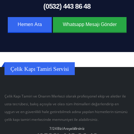
(0532) 443 86 48
Hemen Ara
Whatsapp Mesajı Gönder
Çelik Kapı Tamiri Servisi
Çelik Kapı Tamiri ve Onarım Merkezi olarak profesyonel ekip ve aletler ile
usta tecrübesi, bakış açısıyla ve olası tüm ihtimalleri değerlendirip en
uygun ve en güvenlikli hale getirebilmek adına yapılan hizmetlerin tümünü
çelik kapı tamiri merkezinde memnuniyet ile alabilirsiniz.
7/24 Bizi Arayabilirsiniz