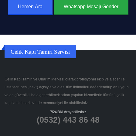
Hemen Ara
Whatsapp Mesajı Gönder
Çelik Kapı Tamiri Servisi
Çelik Kapı Tamiri ve Onarım Merkezi olarak profesyonel ekip ve aletler ile
usta tecrübesi, bakış açısıyla ve olası tüm ihtimalleri değerlendirip en uygun
ve en güvenlikli hale getirebilmek adına yapılan hizmetlerin tümünü çelik
kapı tamiri merkezinde memnuniyet ile alabilirsiniz.
7/24 Bizi Arayabilirsiniz
(0532) 443 86 48